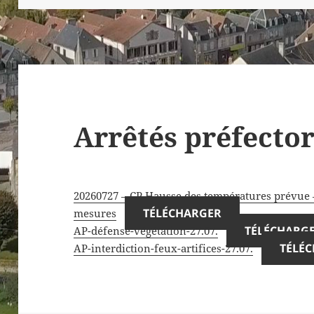
Arrêtés préfecto
20260727 – CP Hausse des températures prévue
TÉLÉCHARGER
mesures
TÉLÉCHARG
AP-défense-végétation-27.07.
TÉLÉ
AP-interdiction-feux-artifices-27.07.