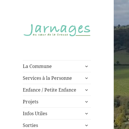
au cœur de la Creuse
Jarnages
ouvrir
La Commune
le
ouvrir
sous-
Services à la Personne
le
menu
ouvrir
sous-
Enfance / Petite Enfance
le
menu
ouvrir
sous-
Projets
le
menu
ouvrir
sous-
Infos Utiles
le
menu
ouvrir
sous-
Sorties