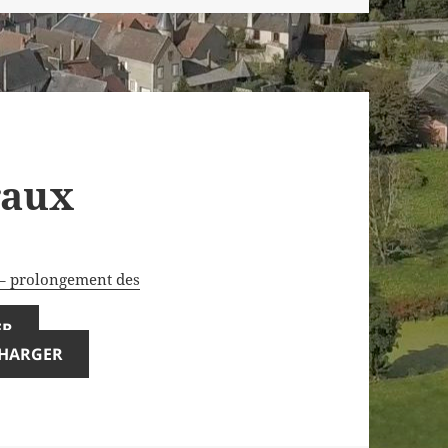
raux
 – prolongement des
ER
CHARGER